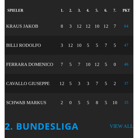
SPIELER
1.
2.
3.
4.
5.
6.
7.
PKT
KRAUS JAKOB
8
3
12
12
10
12
7
64
BILLI RODOLFO
3
12
10
5
5
7
5
47
FERRARA DOMENICO
7
5
7
10
12
5
0
46
CAVALLO GIUSEPPE
12
5
3
3
7
5
2
37
SCHWAB MARKUS
2
0
5
5
8
5
10
35
2. BUNDESLIGA
VIEW ALL