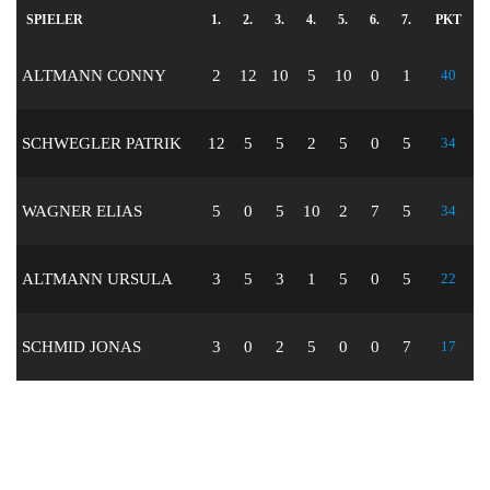
SPIELER
1.
2.
3.
4.
5.
6.
7.
PKT
ALTMANN CONNY
2
12
10
5
10
0
1
40
SCHWEGLER PATRIK
12
5
5
2
5
0
5
34
WAGNER ELIAS
5
0
5
10
2
7
5
34
ALTMANN URSULA
3
5
3
1
5
0
5
22
SCHMID JONAS
3
0
2
5
0
0
7
17