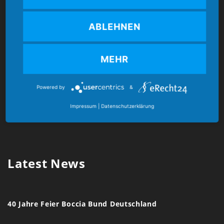
ABLEHNEN
Kontakt
MEHR
Boccia Bund Deutschland e.V.
Mozartstr. 4
Powered by
&
86462 Langweid am Lech
Impressum
|
Datenschutzerklärung
E-Mail:
verband@boccia-bund.de
Latest News
40 Jahre Feier Boccia Bund Deutschland