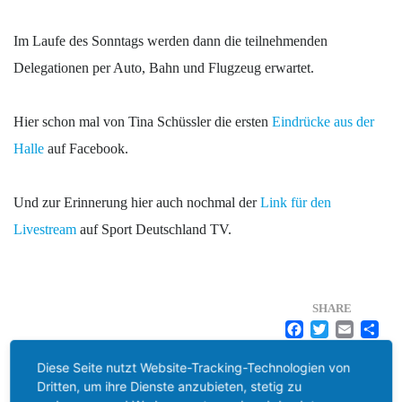
Im Laufe des Sonntags werden dann die teilnehmenden
Delegationen per Auto, Bahn und Flugzeug erwartet.
Hier schon mal von Tina Schüssler die ersten
Eindrücke aus der
Halle
auf Facebook.
Und zur Erinnerung hier auch nochmal der
Link für den
Livestream
auf Sport Deutschland TV.
SHARE
FACE
TWI
EM
T
Diese Seite nutzt Website-Tracking-Technologien von
Dritten, um ihre Dienste anzubieten, stetig zu