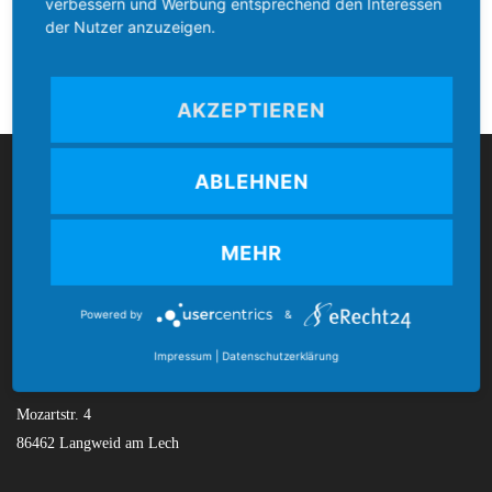
verbessern und Werbung entsprechend den Interessen
der Nutzer anzuzeigen.
AKZEPTIEREN
Boccia Bund Deutschland
ABLEHNEN
MEHR
Powered by
&
Kontakt
Impressum
|
Datenschutzerklärung
Boccia Bund Deutschland e.V.
Mozartstr. 4
86462 Langweid am Lech