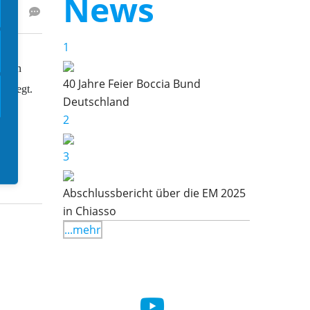
News
0 Jahre Feier Boccia Bund Deutschland
1
kein Titel)
ahnen
40 Jahre Feier Boccia Bund
verlegt.
Deutschland
bschlussbericht über die EM 2025 in Chiasso
2
3
in Tag mit vielen Überraschungen geht
orbei
Abschlussbericht über die EM 2025
in Chiasso
...mehr
motionaler Kraftakt bringt den deutschen
amen den Sieg