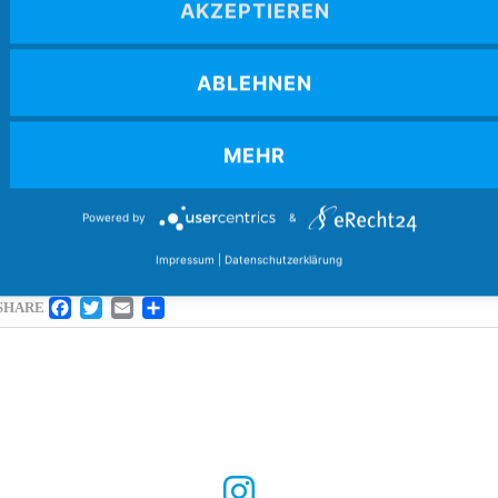
AKZEPTIEREN
4
Mozartstr. 4
86462 Langweid am Lech
ABLEHNEN
(
E-Mail:
verband@boccia-bund.de
Aufgrund der vorhergegangenen Regenfälle war es nicht möglich, die B
vorzubereiten. Der Spielort wurde deshalb kurzfristig nach Offingen 
MEHR
A
Powered by
&
Impressum
|
Datenschutzerklärung
E
v
FACEBOOK
TWITTER
EMAIL
TEILEN
SHARE
E
D