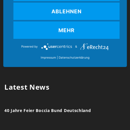
Kontakt
ABLEHNEN
Boccia Bund Deutschland e.V.
MEHR
Mozartstr. 4
86462 Langweid am Lech
Powered by
&
Impressum
|
Datenschutzerklärung
E-Mail:
verband@boccia-bund.de
Latest News
40 Jahre Feier Boccia Bund Deutschland