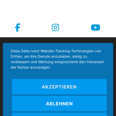
Boccia Bund Deutschland
Diese Seite nutzt Website-Tracking-Technologien von
Dritten, um ihre Dienste anzubieten, stetig zu
verbessern und Werbung entsprechend den Interessen
der Nutzer anzuzeigen.
Kontakt
AKZEPTIEREN
Boccia Bund Deutschland e.V.
ABLEHNEN
Mozartstr. 4
86462 Langweid am Lech