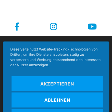
Boccia Bund Deutschland
Diese Seite nutzt Website-Tracking-Technologien von
Dritten, um ihre Dienste anzubieten, stetig zu
verbessern und Werbung entsprechend den Interessen
der Nutzer anzuzeigen.
Kontakt
AKZEPTIEREN
Boccia Bund Deutschland e.V.
ABLEHNEN
Mozartstr. 4
86462 Langweid am Lech