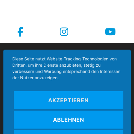
Boccia Bund Deutschland
Diese Seite nutzt Website-Tracking-Technologien von
Dritten, um ihre Dienste anzubieten, stetig zu
verbessern und Werbung entsprechend den Interessen
der Nutzer anzuzeigen.
Kontakt
AKZEPTIEREN
Boccia Bund Deutschland e.V.
ABLEHNEN
Mozartstr. 4
86462 Langweid am Lech