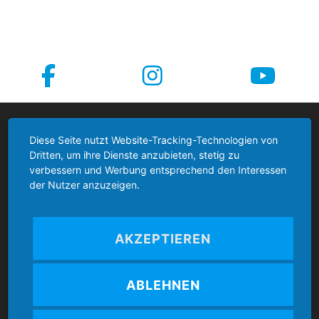
Boccia Bund Deutschland
Diese Seite nutzt Website-Tracking-Technologien von
Dritten, um ihre Dienste anzubieten, stetig zu
verbessern und Werbung entsprechend den Interessen
der Nutzer anzuzeigen.
Kontakt
AKZEPTIEREN
Boccia Bund Deutschland e.V.
ABLEHNEN
Mozartstr. 4
86462 Langweid am Lech