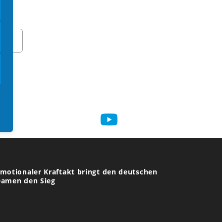
0 Jahre Feier Boccia Bund Deutschland
kein Titel)
bschlussbericht über die EM 2025 in Chiasso
in Tag mit vielen Überraschungen geht
orbei
motionaler Kraftakt bringt den deutschen
amen den Sieg