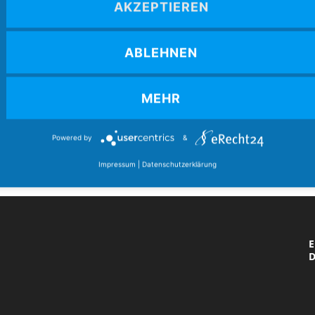
AKZEPTIEREN
4
Mozartstr. 4
86462 Langweid am Lech
ABLEHNEN
(
E-Mail:
verband@boccia-bund.de
MEHR
A
Powered by
&
Impressum
|
Datenschutzerklärung
E
v
E
D