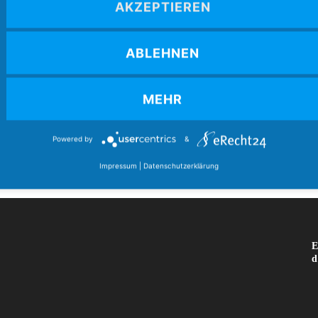
Boccia Bund Deutschland e.V.
AKZEPTIEREN
4
Mozartstr. 4
86462 Langweid am Lech
ABLEHNEN
E-Mail:
verband@boccia-bund.de
(
MEHR
A
Powered by
&
Impressum
|
Datenschutzerklärung
E
E
d