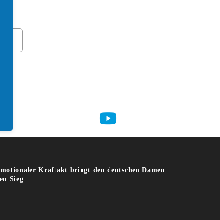
0 Jahre Feier Boccia Bund Deutschland
kein Titel)
bschlussbericht über die EM 2025 in Chiasso
in Tag mit vielen Überraschungen geht vorbei
motionaler Kraftakt bringt den deutschen Damen
en Sieg