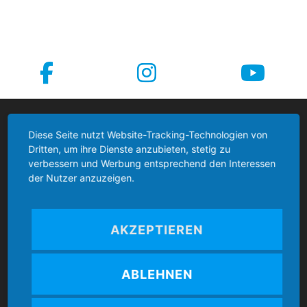
Boccia Bund Deutschland
Diese Seite nutzt Website-Tracking-Technologien von
Dritten, um ihre Dienste anzubieten, stetig zu
verbessern und Werbung entsprechend den Interessen
der Nutzer anzuzeigen.
Kontakt
AKZEPTIEREN
Boccia Bund Deutschland e.V.
ABLEHNEN
Mozartstr. 4
86462 Langweid am Lech