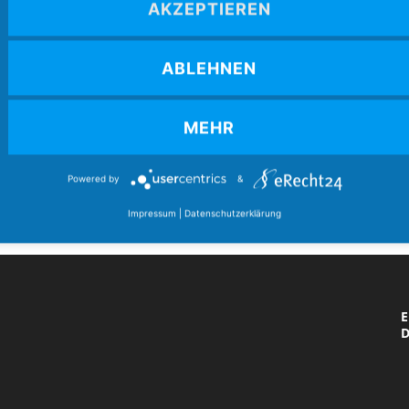
AKZEPTIEREN
4
Mozartstr. 4
86462 Langweid am Lech
ABLEHNEN
(
E-Mail:
verband@boccia-bund.de
MEHR
A
Powered by
&
Impressum
|
Datenschutzerklärung
E
v
E
D