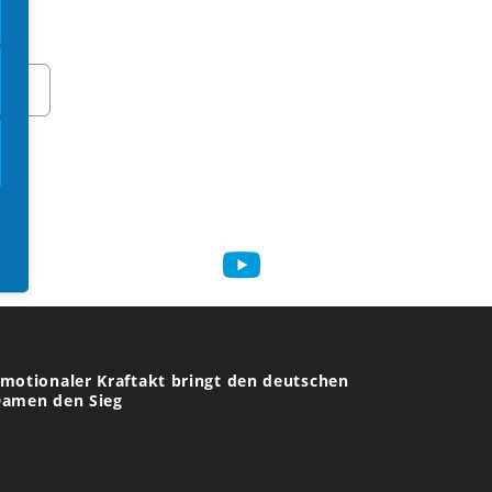
0 Jahre Feier Boccia Bund Deutschland
kein Titel)
bschlussbericht über die EM 2025 in Chiasso
in Tag mit vielen Überraschungen geht
orbei
motionaler Kraftakt bringt den deutschen
amen den Sieg