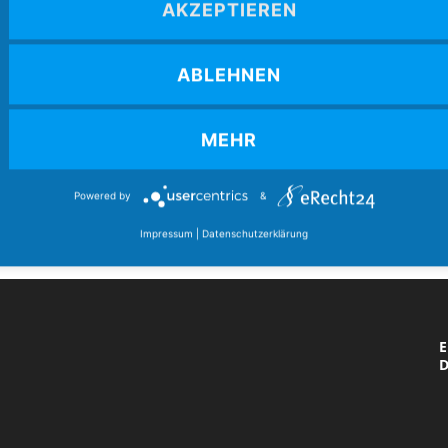
AKZEPTIEREN
4
Mozartstr. 4
86462 Langweid am Lech
ABLEHNEN
(
E-Mail:
verband@boccia-bund.de
MEHR
A
Powered by
&
Impressum
|
Datenschutzerklärung
E
v
E
D