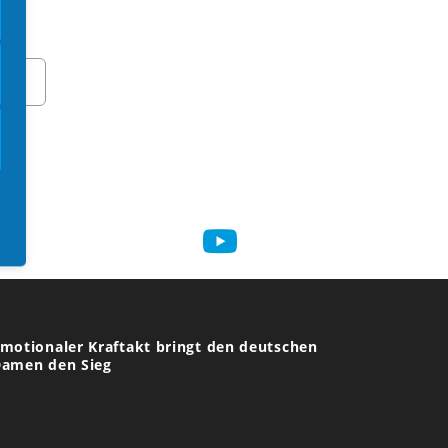
0 Jahre Feier Boccia Bund Deutschland
kein Titel)
bschlussbericht über die EM 2025 in Chiasso
in Tag mit vielen Überraschungen geht
orbei
motionaler Kraftakt bringt den deutschen
amen den Sieg