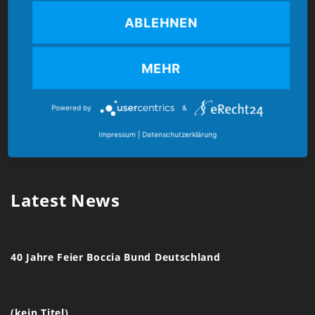
Kontakt
ABLEHNEN
Boccia Bund Deutschland e.V.
MEHR
Mozartstr. 4
86462 Langweid am Lech
Powered by
&
E-Mail:
verband@boccia-bund.de
Impressum
|
Datenschutzerklärung
Latest News
40 Jahre Feier Boccia Bund Deutschland
(kein Titel)